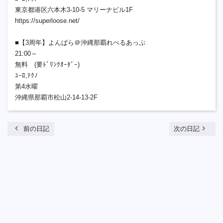
東京都港区六本木3-10-5 マリーナビル1F
https://superloose.net/
■【3周年】よんぱら＠沖縄那覇れべるあっぷ
21:00～
無料 (要ﾄﾞﾘﾝｸｵｰﾀﾞｰ)
ﾕｰﾛ,ﾃｸﾉ
第4水曜
沖縄県那覇市松山2-14-13-2F
chevron_left
navigate_next
前の日記
次の日記