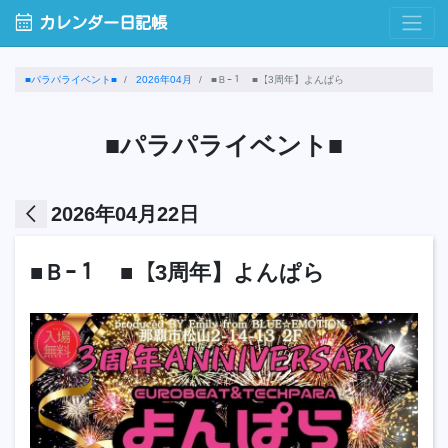
calendar_month
カレンダー日記帳
■パラパライベント■
2026年04月
■Ｂｰ１ ■【3周年】よんぱら
■パラパライベント■
arrow_back_ios
2026年04月22日
■Ｂｰ１ ■【3周年】よんぱら