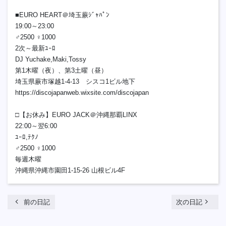
■EURO HEART＠埼玉蕨ｼﾞｬﾊﾟﾝ
19:00～23:00
♂2500 ♀1000
2次～最新ﾕｰﾛ
DJ Yuchake,Maki,Tossy
第1木曜（夜）、第3土曜（昼）
埼玉県蕨市塚越1-4-13 シスコ1ビル地下
https://discojapanweb.wixsite.com/discojapan
□【お休み】EURO JACK＠沖縄那覇LINX
22:00～翌6:00
ﾕｰﾛ,ﾃｸﾉ
♂2500 ♀1000
毎週木曜
沖縄県沖縄市園田1-15-26 山根ビル4F
chevron_left
navigate_next
前の日記
次の日記