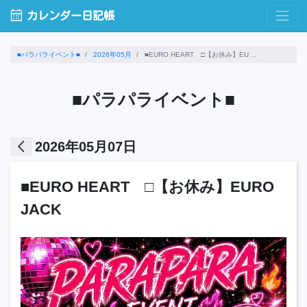
calendar_month
カレンダー日記帳
■パラパライベント■
2026年05月
■EURO HEART □【お休み】EU ...
■パラパライベント■
arrow_back_ios
2026年05月07日
■EURO HEART □【お休み】EURO
JACK