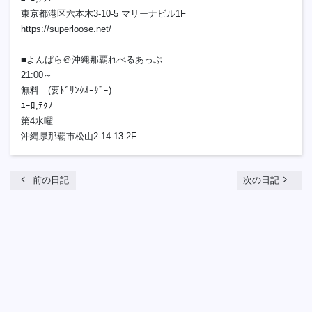
東京都港区六本木3-10-5 マリーナビル1F
https://superloose.net/
■よんぱら＠沖縄那覇れべるあっぷ
21:00～
無料 (要ﾄﾞﾘﾝｸｵｰﾀﾞｰ)
ﾕｰﾛ,ﾃｸﾉ
第4水曜
沖縄県那覇市松山2-14-13-2F
chevron_left
navigate_next
前の日記
次の日記