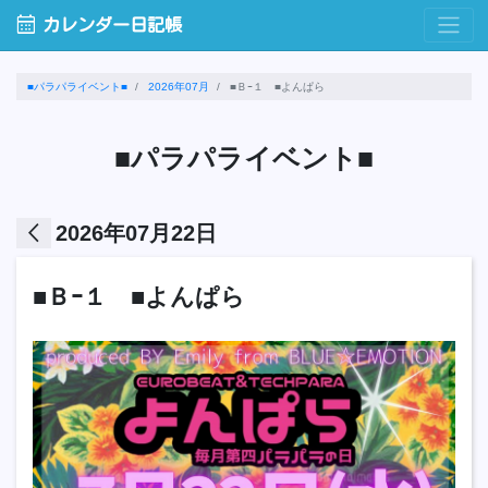
calendar_month
カレンダー日記帳
■パラパライベント■
2026年07月
■Ｂｰ１ ■よんぱら
■パラパライベント■
arrow_back_ios
2026年07月22日
■Ｂｰ１ ■よんぱら