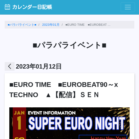
calendar_month
カレンダー日記帳
■パラパライベント■
2023年01月
■EURO TIME ■EUROBEAT ...
■パラパライベント■
arrow_back_ios
2023年01月12日
■EURO TIME ■EUROBEAT90～x
TECHNO ▲【配信】ＳＥＮ