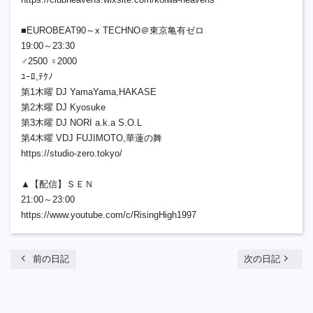
■EUROBEAT90～x TECHNO＠東京亀有ゼロ
19:00～23:30
♂2500 ♀2000
ﾕｰﾛ,ﾃｸﾉ
第1木曜 DJ YamaYama,HAKASE
第2木曜 DJ Kyosuke
第3木曜 DJ NORI a.k.a S.O.L
第4木曜 VDJ FUJIMOTO,華蓮の舞
https://studio-zero.tokyo/
▲【配信】ＳＥＮ
21:00～23:00
https://www.youtube.com/c/RisingHigh1997
chevron_left
navigate_next
前の日記
次の日記