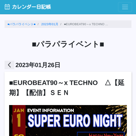
calendar_month
カレンダー日記帳
■パラパライベント■
2023年01月
■EUROBEAT90～x TECHNO ...
■パラパライベント■
arrow_back_ios
2023年01月26日
■EUROBEAT90～x TECHNO △【延
期】【配信】ＳＥＮ