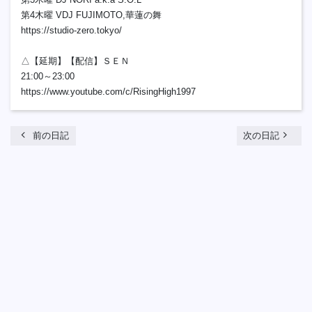
第4木曜 VDJ FUJIMOTO,華蓮の舞
https://studio-zero.tokyo/
△【延期】【配信】ＳＥＮ
21:00～23:00
https://www.youtube.com/c/RisingHigh1997
chevron_left
navigate_next
前の日記
次の日記