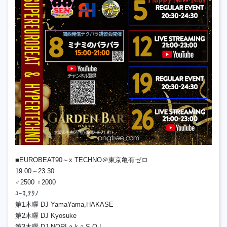
■EUROBEAT90～x TECHNO＠東京亀有ゼロ
19:00～23:30
♂2500 ♀2000
ﾕｰﾛ,ﾃｸﾉ
第1木曜 DJ YamaYama,HAKASE
第2木曜 DJ Kyosuke
第3木曜 DJ NORI a.k.a S.O.L