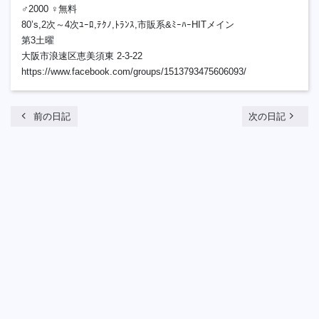
♂2000 ♀無料
80’s,2次～4次ﾕｰﾛ,ﾃｸﾉ,ﾄﾗﾝｽ,市販系&ﾐｰﾊｰHITメイン
第3土曜
大阪市浪速区恵美須東 2-3-22
https://www.facebook.com/groups/1513793475606093/
chevron_left
navigate_next
前の日記
次の日記