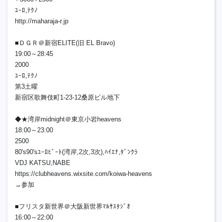
ﾕｰﾛ,ﾃｸﾉ
http://maharaja-r.jp
■ＤＧＲ＠新宿ELITE(旧 EL Bravo)
19:00～28:45
2000
ﾕｰﾛ,ﾃｸﾉ
第3土曜
新宿区歌舞伎町1-23-12桑原ビル地下
◆★湾岸midnight＠東京小岩heavens
18:00～23:00
2500
80's90'sﾕｰﾛﾋﾞｰﾄ(湾岸,2次,3次),ﾊｲｴﾅ,ﾀﾞﾝｸﾗ
VDJ KATSU,NABE
https://clubheavens.wixsite.com/koiwa-heavens
→参加
■フリスタ新世界＠大阪新世界ﾏﾙｻｽﾀｼﾞｵ
16:00～22:00