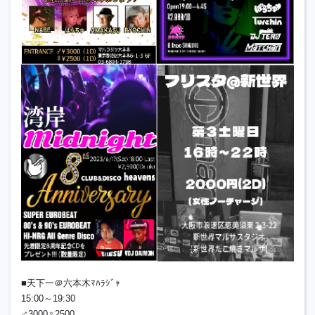
■天下一＠六本木ﾏﾊﾗｼﾞｬ
15:00～19:30
♂3000♀2500