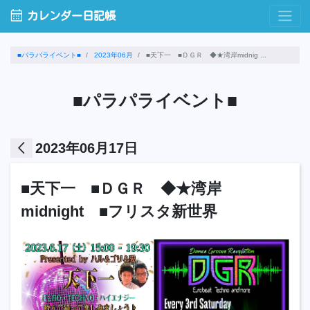
calendar_month
カレンダー日記帳
■パラパライベント■
2023年06月
■天下一 ■ＤＧＲ ◆★湾岸midnig ...
■パラパライベント■
arrow_back_ios
2023年06月17日
■天下一 ■ＤＧＲ ◆★湾岸
midnight ■フリスタ新世界