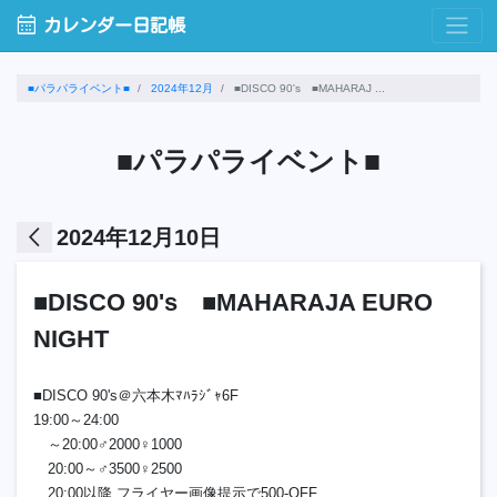
calendar_month
カレンダー日記帳
■パラパライベント■
2024年12月
■DISCO 90's ■MAHARAJ ...
■パラパライベント■
arrow_back_ios
2024年12月10日
■DISCO 90's ■MAHARAJA EURO
NIGHT
■DISCO 90's＠六本木ﾏﾊﾗｼﾞｬ6F
19:00～24:00
～20:00♂2000♀1000
20:00～♂3500♀2500
20:00以降 フライヤー画像提示で500-OFF