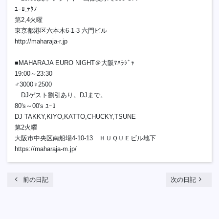
ﾕｰﾛ,ﾃｸﾉ
第2,4火曜
東京都港区六本木6-1-3 六門ビル
http://maharaja-r.jp
■MAHARAJA EURO NIGHT＠大阪ﾏﾊﾗｼﾞｬ
19:00～23:30
♂3000♀2500
DJゲスト割引あり。DJまで。
80's～00's ﾕｰﾛ
DJ TAKKY,KIYO,KATTO,CHUCKY,TSUNE
第2火曜
大阪市中央区南船場4-10-13 ＨＵＱＵＥビル地下
https://maharaja-m.jp/
chevron_left
navigate_next
前の日記
次の日記