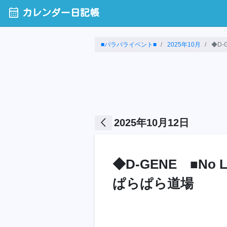
calendar_month
カレンダー日記帳
■パラパライベント■
2025年10月
◆D-GE
arrow_back_ios
2025年10月12日
◆D-GENE ■No 
ぱらぱら道場