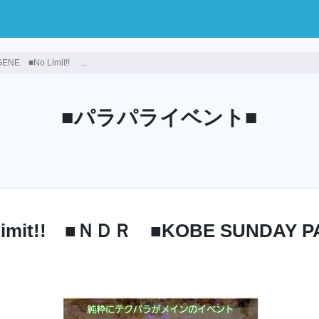
NE ■No Limit!! ...
■パラパライベント■
Limit!! ■ＮＤＲ ■KOBE SUNDAY