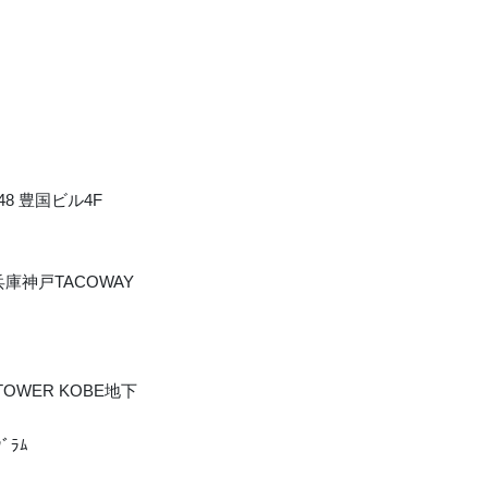
8 豊国ビル4F
＠兵庫神戸TACOWAY
TOWER KOBE地下
ﾞﾗﾑ