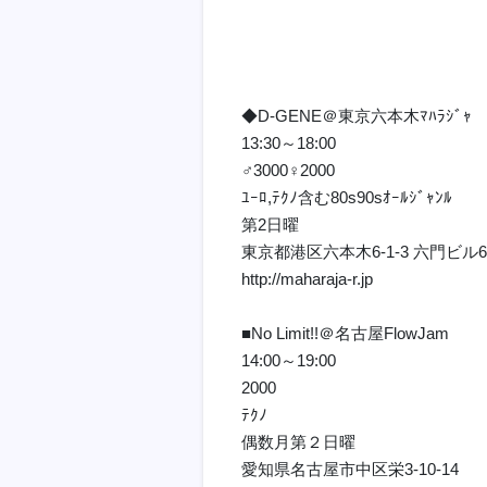
◆D-GENE＠東京六本木ﾏﾊﾗｼﾞｬ
13:30～18:00
♂3000♀2000
ﾕｰﾛ,ﾃｸﾉ含む80s90sｵｰﾙｼﾞｬﾝﾙ
第2日曜
東京都港区六本木6-1-3 六門ビル6
http://maharaja-r.jp
■No Limit!!＠名古屋FlowJam
14:00～19:00
2000
ﾃｸﾉ
偶数月第２日曜
愛知県名古屋市中区栄3-10-14