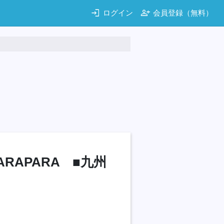
login
person_add
ログイン
会員登録（無料）
 PARAPARA ■九州