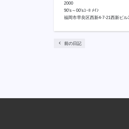
2000
90's～00'sﾕｰﾛ ﾒｲﾝ
福岡市早良区西新4-7-21西新ビル
chevron_left
前の日記