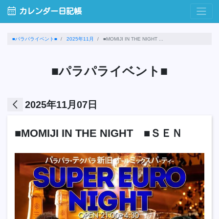
calendar_month
カレンダー日記帳
■パラパライベント■
2025年11月
■MOMIJI IN THE NIGHT ...
■パラパライベント■
arrow_back_ios
2025年11月07日
■MOMIJI IN THE NIGHT ■ＳＥＮ