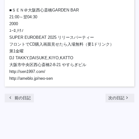
■ＳＥＮ＠大阪西心斎橋GARDEN BAR
21:00～翌04:30
2000
ﾕｰﾛ,ﾃｸﾉ
SUPER EUROBEAT 2025 リリースパーティー
フロントでCD購入画面見せたら入場無料（要1ドリンク）
第1金曜
DJ TAKKY,DAISUKE,KIYO,KATTO
大阪市中央区西心斎橋2-8-21 やすらぎビル
http://sen1997.com/
http://ameblo.jp/neo-sen
chevron_left
navigate_next
前の日記
次の日記