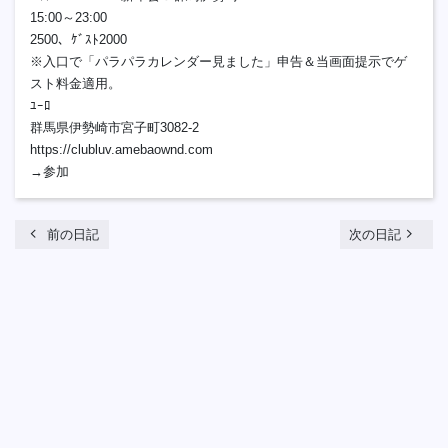
15:00～23:00
2500、ｹﾞｽﾄ2000
※入口で「パラパラカレンダー見ました」申告＆当画面提示でゲ
スト料金適用。
ﾕｰﾛ
群馬県伊勢崎市宮子町3082-2
https://clubluv.amebaownd.com
→参加
chevron_left
navigate_next
前の日記
次の日記