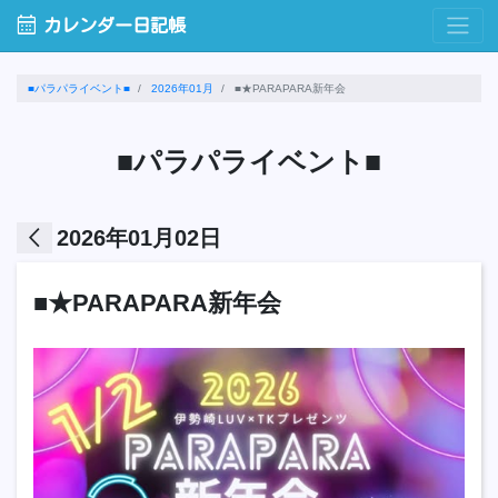
calendar_month
カレンダー日記帳
■パラパライベント■
2026年01月
■★PARAPARA新年会
■パラパライベント■
arrow_back_ios
2026年01月02日
■★PARAPARA新年会