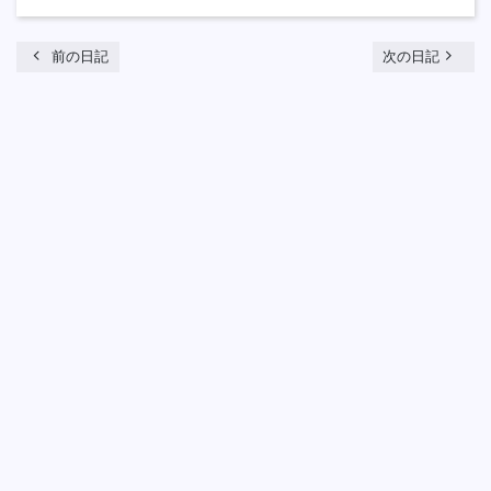
chevron_left
navigate_next
前の日記
次の日記