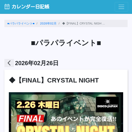
calendar_month
カレンダー日記帳
■パラパライベント■
2026年02月
◆【FINAL】CRYSTAL NIGH ...
■パラパライベント■
arrow_back_ios
2026年02月26日
◆【FINAL】CRYSTAL NIGHT