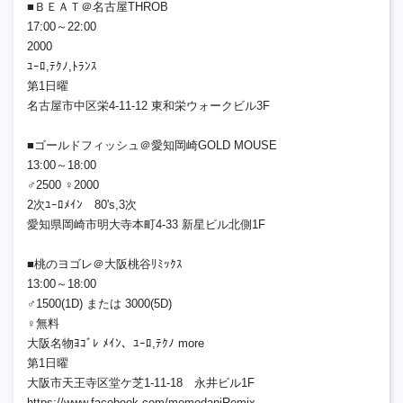
■ＢＥＡＴ＠名古屋THROB
17:00～22:00
2000
ﾕｰﾛ,ﾃｸﾉ,ﾄﾗﾝｽ
第1日曜
名古屋市中区栄4-11-12 東和栄ウォークビル3F
■ゴールドフィッシュ＠愛知岡崎GOLD MOUSE
13:00～18:00
♂2500 ♀2000
2次ﾕｰﾛﾒｲﾝ 80's,3次
愛知県岡崎市明大寺本町4-33 新星ビル北側1F
■桃のヨゴレ＠大阪桃谷ﾘﾐｯｸｽ
13:00～18:00
♂1500(1D) または 3000(5D)
♀無料
大阪名物ﾖｺﾞﾚ ﾒｲﾝ、ﾕｰﾛ,ﾃｸﾉ more
第1日曜
大阪市天王寺区堂ケ芝1-11-18 永井ビル1F
https://www.facebook.com/momodaniRemix