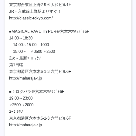
東京都台東区上野2-9-6 大和ビル1F
JR・京成線上野駅よりすぐ！
http://classic-tokyo.com/
■MAGICAL RAVE HYPER＠六本木ﾏﾊﾗｼﾞｬ6F
14:00～18:30
14:00～15:00 1000
15:00～ ♂3500 ♀2500
2次～最新ﾕｰﾛ,ﾃｸﾉ
第1日曜
東京都港区六本木6-1-3 六門ビル6F
http://maharaja-r.jp
■＃ロクパラ＠六本木ﾏﾊﾗｼﾞｬ6F
19:00～23:00
♂2500 ♀2000
ﾕｰﾛ,ﾃｸﾉ
東京都港区六本木6-1-3 六門ビル6F
http://maharaja-r.jp