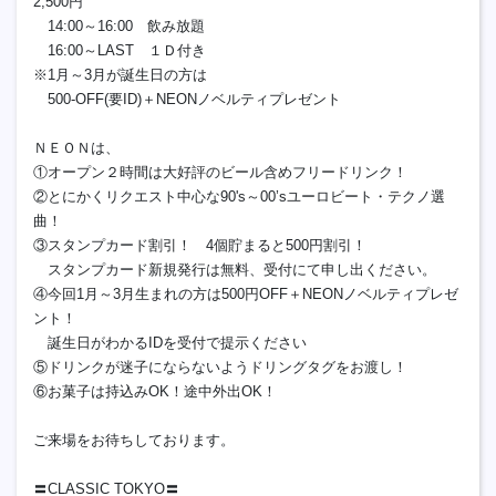
2,500円
14:00～16:00 飲み放題
16:00～LAST １Ｄ付き
※1月～3月が誕生日の方は
500-OFF(要ID)＋NEONノベルティプレゼント
ＮＥＯＮは、
①オープン２時間は大好評のビール含めフリードリンク！
②とにかくリクエスト中心な90's～00’sユーロビート・テクノ選
曲！
③スタンプカード割引！ 4個貯まると500円割引！
スタンプカード新規発行は無料、受付にて申し出ください。
④今回1月～3月生まれの方は500円OFF＋NEONノベルティプレゼ
ント！
誕生日がわかるIDを受付で提示ください
⑤ドリンクが迷子にならないようドリングタグをお渡し！
⑥お菓子は持込みOK！途中外出OK！
ご来場をお待ちしております。
〓CLASSIC TOKYO〓