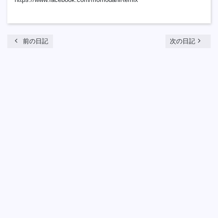
chevron_left
navigate_next
前の日記
次の日記