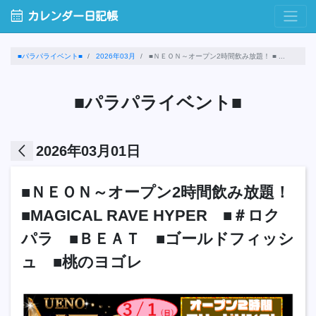
calendar_month
カレンダー日記帳
■パラパライベント■
2026年03月
■ＮＥＯＮ～オープン2時間飲み放題！ ■ ...
■パラパライベント■
arrow_back_ios
2026年03月01日
■ＮＥＯＮ～オープン2時間飲み放題！
■MAGICAL RAVE HYPER ■＃ロク
パラ ■ＢＥＡＴ ■ゴールドフィッシ
ュ ■桃のヨゴレ