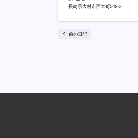
長崎県大村市西本町548-2
chevron_left
前の日記