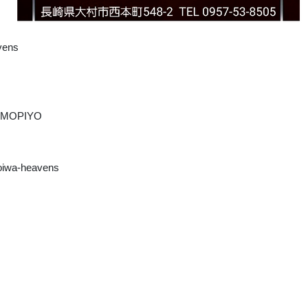
ens
OMOPIYO
koiwa-heavens