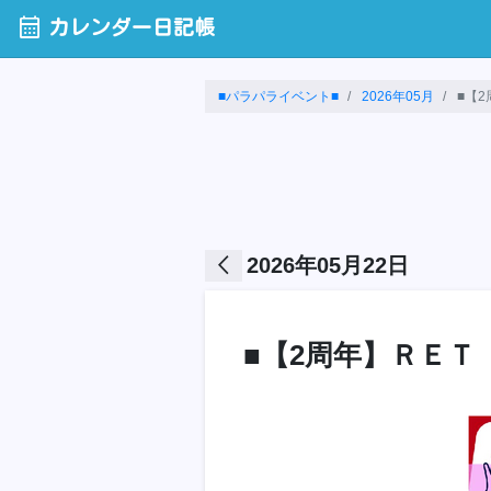
calendar_month
カレンダー日記帳
■パラパライベント■
2026年05月
■【2周
arrow_back_ios
2026年05月22日
■【2周年】ＲＥＴ ◆E