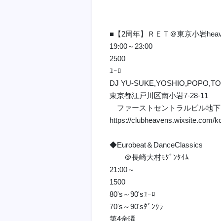
■【2周年】ＲＥＴ＠東京小岩heav
19:00～23:00
2500
ﾕｰﾛ
DJ YU-SUKE,YOSHIO,POPO,T
東京都江戸川区南小岩7-28-11
ファーストセントラルビル地下
https://clubheavens.wixsite.com/
◆Eurobeat＆DanceClassics
＠長崎大村ﾓﾀﾞﾝﾀｲﾑ
21:00～
1500
80's～90'sﾕｰﾛ
70's～90'sﾀﾞﾝｸﾗ
第4金曜