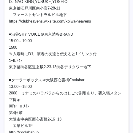
DJ NAO-KING,YUSUKE,YOSHIO
東京都江戸川区南小岩7-28-11
ファーストセントラルビル地下
https://clubheavens.wixsite.com/koiwa-heavens
■渋谷SKY VOICE＠東京渋谷BRAND
15:00～19:00
1500
※入場時にDJ、演者の友達と伝えると1ドリンク付
ﾕｰﾛ,ﾃｸﾉ
東京都渋谷区道玄坂2-23-13渋谷デリタワー地下
■クーラーボックス＠大阪西心斎橋Coolabar
13:00～18:00
2000 ミナミのパラパラからのはしごで割引あり。要入場スタン
プ提示
90'sﾕｰﾛ ﾒｲﾝ
第4日曜
大阪市中央区西心斎橋2-16−13
宝泉ビル1F
http://coolabah.jp