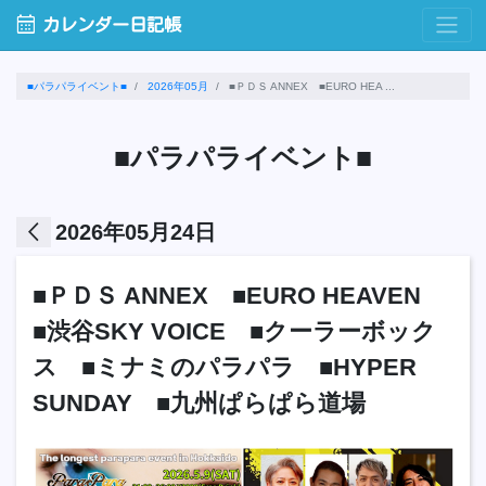
calendar_month
カレンダー日記帳
■パラパライベント■
2026年05月
■ＰＤＳ ANNEX ■EURO HEA ...
■パラパライベント■
arrow_back_ios
2026年05月24日
■ＰＤＳ ANNEX ■EURO HEAVEN
■渋谷SKY VOICE ■クーラーボック
ス ■ミナミのパラパラ ■HYPER
SUNDAY ■九州ぱらぱら道場