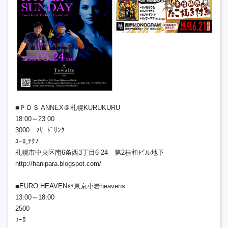
■ＰＤＳ ANNEX＠札幌KURUKURU
18:00～23:00
3000 ﾌﾘｰﾄﾞﾘﾝｸ
ﾕｰﾛ,ﾃｸﾉ
札幌市中央区南6条西3丁目6-24 第2桂和ビル地下
http://hanipara.blogspot.com/
■EURO HEAVEN＠東京小岩heavens
13:00～18:00
2500
ﾕｰﾛ