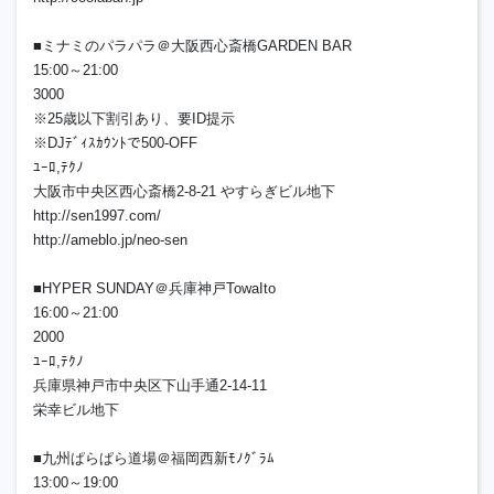
■ミナミのパラパラ＠大阪西心斎橋GARDEN BAR
15:00～21:00
3000
※25歳以下割引あり、要ID提示
※DJﾃﾞｨｽｶｳﾝﾄで500-OFF
ﾕｰﾛ,ﾃｸﾉ
大阪市中央区西心斎橋2-8-21 やすらぎビル地下
http://sen1997.com/
http://ameblo.jp/neo-sen
■HYPER SUNDAY＠兵庫神戸TowaIto
16:00～21:00
2000
ﾕｰﾛ,ﾃｸﾉ
兵庫県神戸市中央区下山手通2-14-11
栄幸ビル地下
■九州ぱらぱら道場＠福岡西新ﾓﾉｸﾞﾗﾑ
13:00～19:00