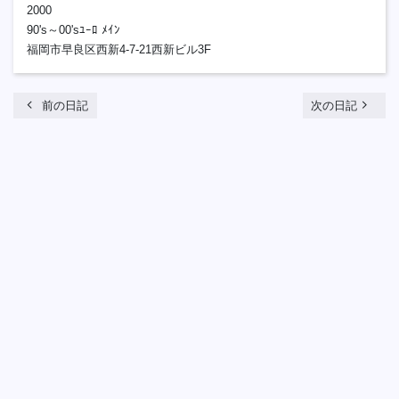
2000
90's～00'sﾕｰﾛ ﾒｲﾝ
福岡市早良区西新4-7-21西新ビル3F
chevron_left
navigate_next
前の日記
次の日記