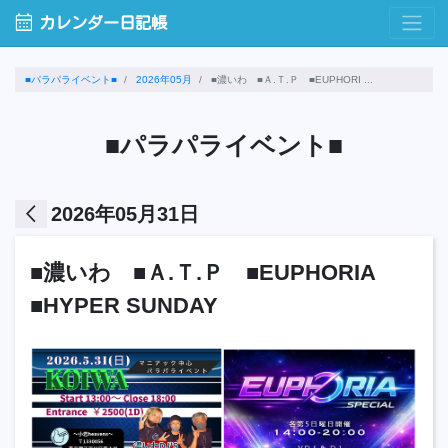
calendar_month
カレンダー日記帳
■パラパライベント■
2026年05月
■濃いわ ■Ａ.Ｔ.Ｐ ■EUPHORI ...
■パラパライベント■
arrow_back_ios
2026年05月31日
■濃いわ ■Ａ.Ｔ.Ｐ ■EUPHORIA
■HYPER SUNDAY