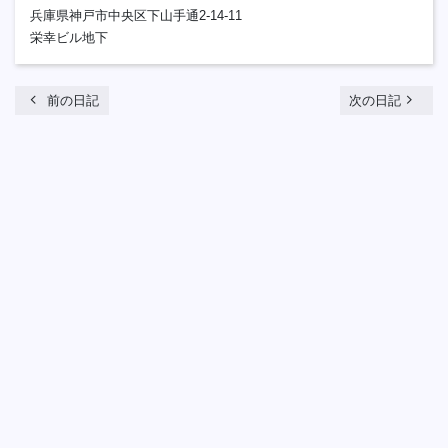
兵庫県神戸市中央区下山手通2-14-11
栄幸ビル地下
chevron_left
navigate_next
前の日記
次の日記