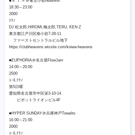
■Ａ.Ｔ.Ｐ＠東京小岩heavens
18:30～23:00
2000
ﾃｸﾉ
DJ 松太郎,HIROMI,梅太郎,TERU, KEN Z
東京都江戸川区南小岩7-28-11
ファーストセントラルビル地下
https://clubheavens.wixsite.com/koiwa-heavens
■EUPHORIA＠名古屋FlowJam
14:00～20:00
2500
ﾕｰﾛ,ﾃｸﾉ
第5日曜
愛知県名古屋市中区栄3-10-14
ピボットライオンビル4F
■HYPER SUNDAY＠兵庫神戸TowaIto
16:00～21:00
2000
ﾕｰﾛ,ﾃｸﾉ