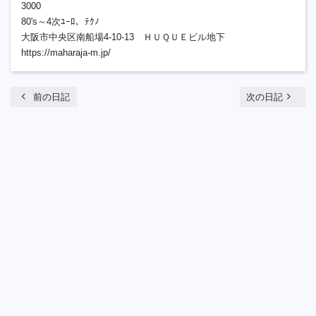
3000
80's～4次ﾕｰﾛ、ﾃｸﾉ
大阪市中央区南船場4-10-13 ＨＵＱＵＥビル地下
https://maharaja-m.jp/
chevron_left
navigate_next
前の日記
次の日記