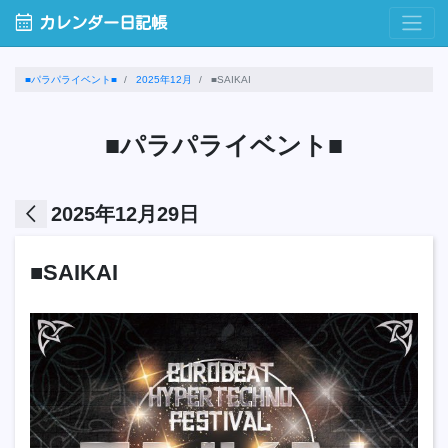
calendar_month
カレンダー日記帳
■パラパライベント■
2025年12月
■SAIKAI
■パラパライベント■
arrow_back_ios
2025年12月29日
■SAIKAI