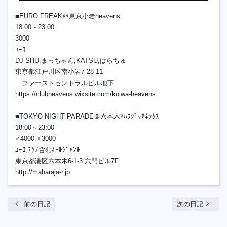
■EURO FREAK＠東京小岩heavens
18:00～23:00
3000
ﾕｰﾛ
DJ SHU,まっちゃん,KATSU,ぱらちゅ
東京都江戸川区南小岩7-28-11
ファーストセントラルビル地下
https://clubheavens.wixsite.com/koiwa-heavens
■TOKYO NIGHT PARADE＠六本木ﾏﾊﾗｼﾞｬｱﾈｯｸｽ
18:00～23:00
♂4000 ♀3000
ﾕｰﾛ,ﾃｸﾉ含むｵｰﾙｼﾞｬﾝﾙ
東京都港区六本木6-1-3 六門ビル7F
http://maharaja-r.jp
chevron_left
navigate_next
前の日記
次の日記