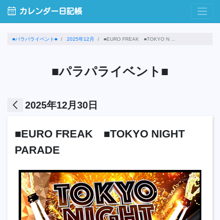
calendar_month
カレンダー日記帳
■パラパライベント■
2025年12月
■EURO FREAK ■TOKYO N ...
■パラパライベント■
arrow_back_ios
2025年12月30日
■EURO FREAK ■TOKYO NIGHT
PARADE