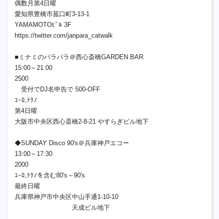
偶数月第4日曜
愛知県豊橋市菰口町3-13-1
YAMAMOTOﾋﾞﾙ 3F
https://twitter.com/janpara_catwalk
■ミナミのパラパラ＠西心斎橋GARDEN BAR
15:00～21:00
2500
受付でDJ名申告で 500-OFF
ﾕｰﾛ,ﾃｸﾉ
第4日曜
大阪市中央区西心斎橋2-8-21 やすらぎビル地下
◆SUNDAY Disco 90's＠兵庫神戸エコー
13:00～17:30
2000
ﾕｰﾛ,ﾃｸﾉを含む80's～90's
最終日曜
兵庫県神戸市中央区中山手通1-10-10
天成ビル地下