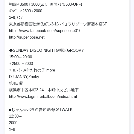
初回♂3500♀3000(w/f、画面ﾒﾓで500-OFF)
ﾒﾝﾊﾞｰ♂2500♀2000
ﾕｰﾛ,ﾃｸﾉ
東京都新宿区歌舞伎町1-3-16 パセラリゾーツ新宿本店6F
https://www.facebook.com/superloose01/
http://superloose.net
◆SUNDAY DISCO NIGHT＠横浜GROOVY
15:00～20:00
♂2500 ♀2000
ﾕｰﾛ,ﾃｸﾉ,ﾊｲｴﾅ,竹の子 more
DJ JANNY,Zacky
第4日曜
横浜市中区本町3-24 本町中央ビル地下
http://www.bigmirrorball.com/index.html
■じゃん☆パラ＠愛知豊橋CATWALK
12:30～
2000
ﾕｰﾛ