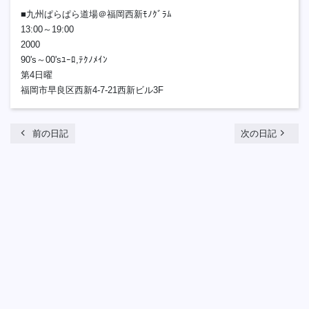
■九州ぱらぱら道場＠福岡西新ﾓﾉｸﾞﾗﾑ
13:00～19:00
2000
90's～00'sﾕｰﾛ,ﾃｸﾉﾒｲﾝ
第4日曜
福岡市早良区西新4-7-21西新ビル3F
chevron_left
navigate_next
前の日記
次の日記