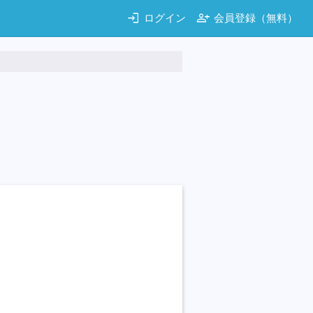
login
person_add
ログイン
会員登録（無料）