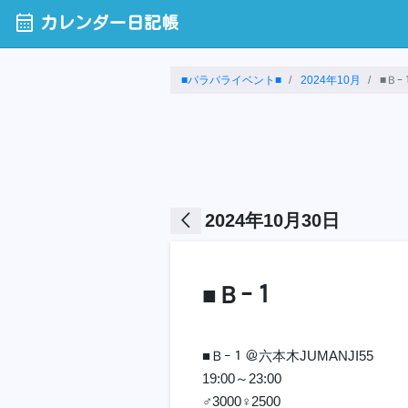
calendar_month
カレンダー日記帳
■パラパライベント■
2024年10月
■Ｂｰ
arrow_back_ios
2024年10月30日
■Ｂｰ１
■Ｂｰ１＠六本木JUMANJI55
19:00～23:00
♂3000♀2500