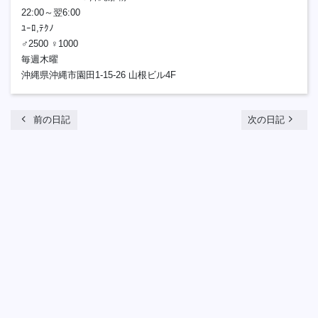
22:00～翌6:00
ﾕｰﾛ,ﾃｸﾉ
♂2500 ♀1000
毎週木曜
沖縄県沖縄市園田1-15-26 山根ビル4F
chevron_left
navigate_next
前の日記
次の日記