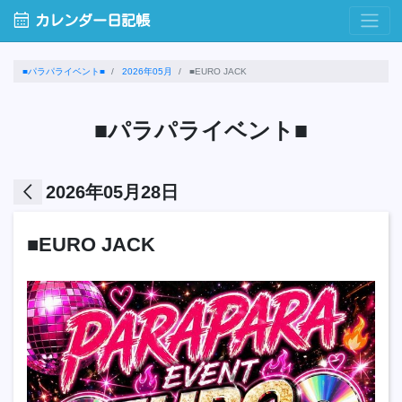
calendar_month
カレンダー日記帳
■パラパライベント■
2026年05月
■EURO JACK
■パラパライベント■
arrow_back_ios
2026年05月28日
■EURO JACK