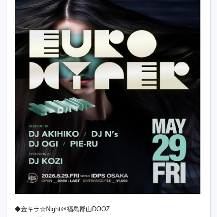
◆金キラ☆Night＠福島郡山DOOZ