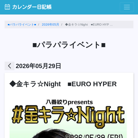
calendar_month
カレンダー日記帳
■パラパライベント■
2026年05月
◆金キラ☆Night ■EURO HYP ...
■パラパライベント■
arrow_back_ios
2026年05月29日
◆金キラ☆Night ■EURO HYPER