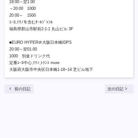
19:00～翌1:00
～20:00 1000
20:00～ 1500
ﾕｰﾛ,ﾃｸﾉを含むｵｰﾙｼﾞｬﾝﾙ
福島県郡山市駅前2-1-1 丸山ビル 3F
■EURO HYPER＠大阪日本橋IDPS
20:00～翌01:00
1000 別途ドリンク代
定番ﾕｰﾛ中心,ﾃｸﾉ,ﾄﾗﾝｽ more
大阪府大阪市中央区日本橋1-18−14 芝ビル地下
chevron_left
navigate_next
前の日記
次の日記